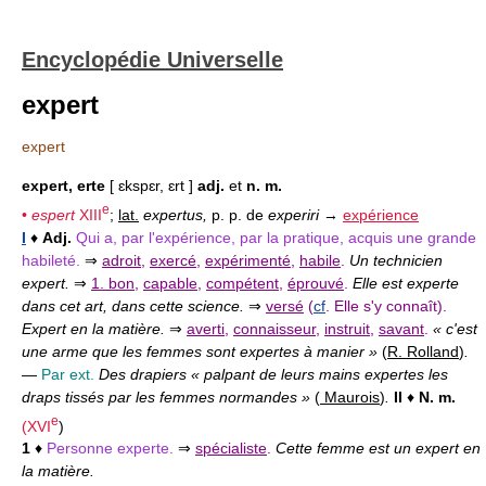
Encyclopédie Universelle
expert
expert
expert, erte
[ ɛkspɛr, ɛrt ]
adj.
et
n. m.
e
•
espert
XIII
;
lat.
expertus,
p. p. de
experiri
→
expérience
I
♦
Adj.
Qui a, par l'expérience, par la pratique, acquis une grande
habileté.
⇒
adroit
,
exercé
,
expérimenté
,
habile
.
Un technicien
expert.
⇒
1. bon
,
capable
,
compétent
,
éprouvé
.
Elle est experte
dans cet art, dans cette science.
⇒
versé
(
cf
. Elle s'y connaît).
Expert en la matière.
⇒
averti
,
connaisseur
,
instruit
,
savant
.
« c'est
une arme que les femmes sont expertes à manier »
(
R. Rolland
)
.
—
Par ext.
Des drapiers « palpant de leurs mains expertes les
draps tissés par les femmes normandes »
(
Maurois
)
.
II
♦
N. m.
e
(
XVI
)
1
♦
Personne experte.
⇒
spécialiste
.
Cette femme est un expert en
la matière.