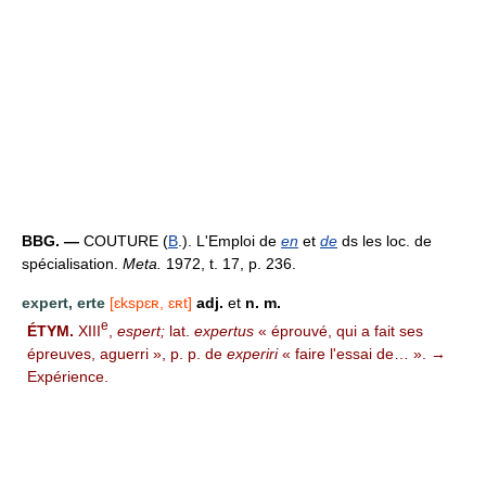
BBG. —
COUTURE (
B
.). L'Emploi de
en
et
de
ds les loc. de
spécialisation.
Meta.
1972, t. 17, p. 236.
expert, erte
[ɛkspɛʀ, ɛʀt]
adj.
et
n. m.
e
ÉTYM.
XIII
,
espert;
lat.
expertus
« éprouvé, qui a fait ses
épreuves, aguerri », p. p. de
experiri
« faire l'essai de… ». →
Expérience.