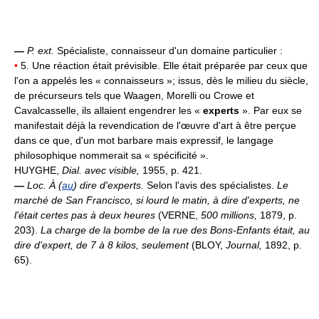
—
P. ext.
Spécialiste, connaisseur d'un domaine particulier :
•
5. Une réaction était prévisible. Elle était préparée par ceux que
l'on a appelés les « connaisseurs »; issus, dès le milieu du siècle,
de précurseurs tels que Waagen, Morelli ou Crowe et
Cavalcasselle, ils allaient engendrer les «
experts
». Par eux se
manifestait déjà la revendication de l'œuvre d'art à être perçue
dans ce que, d'un mot barbare mais expressif, le langage
philosophique nommerait sa « spécificité ».
HUYGHE,
Dial. avec visible,
1955, p. 421.
—
Loc.
À (
au
) dire d'experts.
Selon l'avis des spécialistes.
Le
marché de San Francisco, si lourd le matin, à dire d'experts, ne
l'était certes pas à deux heures
(VERNE,
500 millions,
1879, p.
203).
La charge de la bombe de la rue des Bons-Enfants était, au
dire d'expert, de 7 à 8 kilos, seulement
(BLOY,
Journal,
1892, p.
65).