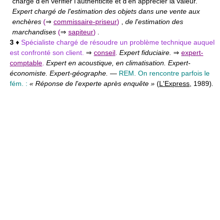
chargé d'en vérifier l'authenticité et d'en apprécier la valeur.
Expert chargé de l'estimation des objets dans une vente aux
enchères
(
⇒
commissaire-priseur
)
,
de l'estimation des
marchandises
(
⇒
sapiteur
)
.
3
♦
Spécialiste chargé de résoudre un problème technique auquel
est confronté son client.
⇒
conseil
.
Expert fiduciaire.
⇒
expert-
comptable
.
Expert en acoustique, en climatisation. Expert-
économiste. Expert-géographe.
—
REM. On rencontre parfois le
fém. :
« Réponse de l'experte après enquête »
(
L'Express
, 1989)
.