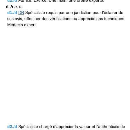
d2./d
Par ext.
Exercé. Une main, une oreille experte.
rII./r
n.
m.
d1./d
DR
Spécialiste requis par une juridiction pour l'éclairer de
ses avis, effectuer des vérifications ou appréciations techniques.
Médecin expert.
d2./d
Spécialiste chargé d'apprécier la valeur et l'authenticité de