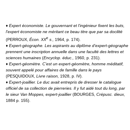
♦
Expert économiste.
Le gouvernant et l'ingénieur fixent les buts,
l'expert économiste ne méritant ce beau titre que par sa docilité
e
(PERROUX,
Écon. XX
s.,
1964, p. 174).
♦
Expert-géographe.
Les aspirants au diplôme d'expert-géographe
prennent une inscription annuelle dans une faculté des lettres et
sciences humaines
(
Encyclop. éduc.,
1960, p. 231).
♦
Expert-géomètre.
C'est un expert-géomètre, homme méditatif,
souvent appelé pour affaires de famille dans le pays
(PESQUIDOUX,
Livre raison,
1928, p. IV).
♦
Expert-joaillier.
Le duc avait entrepris de dresser le catalogue
officiel de sa collection de pierreries. Il y fut aidé tout du long, par
le sieur Van Moppes, expert-joaillier
(BOURGES,
Crépusc. dieux,
1884 p. 155).