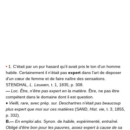
•
1. C'était par un pur hasard qu'il avait pris le ton d'un homme
habile. Certainement il n'était pas
expert
dans l'art de disposer
d'un cœur de femme et de faire naître des sensations.
STENDHAL,
L. Leuwen,
t. 1, 1835, p. 308.
—
Loc.
Être, n'être pas expert en la matière.
Être, ne pas être
compétent dans le domaine dont il est question.
♦
Vieilli, rare,
avec prép.
sur.
Deschartres n'était pas beaucoup
plus expert que moi sur ces matières
(SAND,
Hist. vie,
t. 3, 1855,
p. 332).
B.—
En emploi abs.
Synon. de
habile, expérimenté, entraîné.
Obligé d'être bon pour les pauvres, assez expert à cause de sa