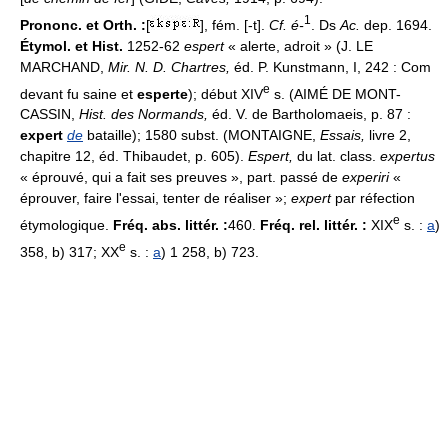
1
Prononc. et Orth. :
[
], fém. [-t].
Cf. é-
. Ds
Ac.
dep. 1694.
Étymol. et Hist.
1252-62
espert
« alerte, adroit » (J. LE
MARCHAND,
Mir. N. D. Chartres,
éd. P. Kunstmann, I, 242 : Com
e
devant fu saine et
esperte
); début XIV
s. (AIMÉ DE MONT-
CASSIN,
Hist. des Normands,
éd. V. de Bartholomaeis, p. 87 :
expert
de
bataille); 1580 subst. (MONTAIGNE,
Essais,
livre 2,
chapitre 12, éd. Thibaudet, p. 605).
Espert,
du lat. class.
expertus
« éprouvé, qui a fait ses preuves », part. passé de
experiri
«
éprouver, faire l'essai, tenter de réaliser »;
expert
par réfection
e
étymologique.
Fréq. abs. littér. :
460.
Fréq. rel. littér. :
XIX
s. :
a
)
e
358, b) 317; XX
s. :
a
) 1 258, b) 723.