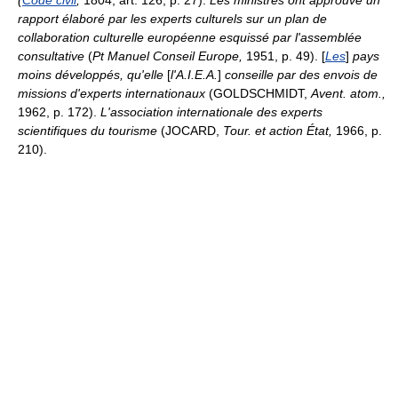
(
Code civil
,
1804, art. 126, p. 27).
Les ministres ont approuvé un
rapport élaboré par les experts culturels sur un plan de
collaboration culturelle européenne esquissé par l'assemblée
consultative
(
Pt Manuel Conseil Europe,
1951, p. 49). [
Les
]
pays
moins développés, qu'elle
[
l'A.I.E.A.
]
conseille par des envois de
missions d'experts internationaux
(GOLDSCHMIDT,
Avent. atom.,
1962, p. 172).
L'association internationale des experts
scientifiques du tourisme
(JOCARD,
Tour. et action État,
1966, p.
210).