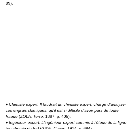
89).
♦
Chimiste expert.
Il faudrait un chimiste expert, chargé d'analyser
ces engrais chimiques, qu'il est si difficile d'avoir purs de toute
fraude
(ZOLA,
Terre,
1887, p. 405).
♦
Ingénieur-expert.
L'ingénieur-expert commis à l'étude de la ligne
[
de chemin de fer
] (GIDE,
Caves,
1914, p. 694).