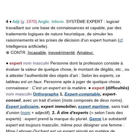
4
♦
Adjt
(
v
. 1970)
Anglic. Inform.
SYSTÈME EXPERT :
logiciel
travaillant sur une base de connaissances et capable, par des
traitements logiques de nature heuristique, de simuler les
raisonnements et les prises de décision d'un expert humain (
cf
.
Intelligence artificielle).
⊗ CONTR.
Incapable
,
inexpérimenté
.
Amateur.
●
expert
nom masculin
Personne dont la profession consiste à
évaluer la valeur de quelque chose, le montant de dégâts, etc., ou
à attester l'authenticité des objets d'art :
Selon les experts
,
ce
tableau est un faux.
Personne apte à juger de quelque chose,
connaisseur :
C'est un expert en la matière.
●
expert
(difficultés)
nom masculin
Orthographe
1.
Expert-comptable
,
expert-
conseil
, avec un trait d'union (mots composés de deux noms).
Expert judiciaire
,
expert immobilier
,
expert maritime
, sans trait
d'union (
nom
+ adjectif).
2.
À dire d'experts
(= selon l'avis des
experts) :
expert
prend la marque du pluriel.
Genre
Le substantif
expert
est toujours masculin, même pour désigner une femme :
Mme Leboyer-Duchant est un expert réputé en matière de