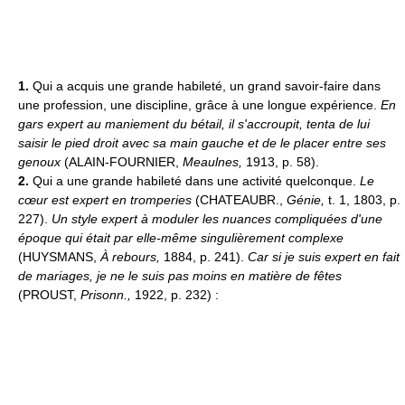
1.
Qui a acquis une grande habileté, un grand savoir-faire dans
une profession, une discipline, grâce à une longue expérience.
En
gars expert au maniement du bétail, il s'accroupit, tenta de lui
saisir le pied droit avec sa main gauche et de le placer entre ses
genoux
(ALAIN-FOURNIER,
Meaulnes,
1913, p. 58).
2.
Qui a une grande habileté dans une activité quelconque.
Le
cœur est expert en tromperies
(CHATEAUBR.,
Génie,
t. 1, 1803, p.
227).
Un style expert à moduler les nuances compliquées d'une
époque qui était par elle-même singulièrement complexe
(HUYSMANS,
À rebours,
1884, p. 241).
Car si je suis expert en fait
de mariages, je ne le suis pas moins en matière de fêtes
(PROUST,
Prisonn.,
1922, p. 232) :