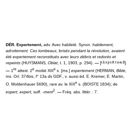
DÉR.
Expertement,
adv. Avec habileté. Synon.
habilement,
adroitement.
Ces tombeaux, brisés pendant la révolution, avaient
été expertement reconstitués avec leurs débris et redorés et
repeints
(HUYSMANS,
Oblat,
t. 1, 1903, p. 294).
—
[
].
re
e
e
—
1
attest. 2
moitié XIII
s. [ms.]
espertement
(HERMAN,
Bible,
ms. Orl. 374bis, f° 13a ds GDF., v. aussi éd. E. Kremer, E. Martin,
e
O. Moldenhauer 5690), rare av. le XIX
s. (BOISTE 1834); de
2
espert, expert,
suff.
-ment
.
—
Fréq. abs. littér. : 7.