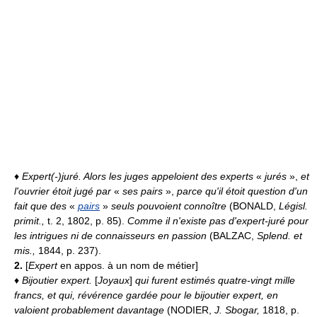
♦
Expert(-)juré.
Alors les juges appeloient des experts
«
jurés
»,
et
l'ouvrier étoit jugé par
«
ses pairs
»,
parce qu'il étoit question d'un
fait que des
«
pairs
»
seuls pouvoient connoître
(BONALD,
Législ.
primit.,
t. 2, 1802, p. 85).
Comme il n'existe pas d'expert-juré pour
les intrigues ni de connaisseurs en passion
(BALZAC,
Splend. et
mis.,
1844, p. 237).
2.
[
Expert
en appos. à un nom de métier]
♦
Bijoutier expert.
[
Joyaux
]
qui furent estimés quatre-vingt mille
francs, et qui, révérence gardée pour le bijoutier expert, en
valoient probablement davantage
(NODIER,
J. Sbogar,
1818, p.