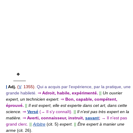
❖
———
I
Adj.
(
V
. 1355).
Qui a acquis par l'expérience, par la pratique, une
grande habileté.
⇒
Adroit, habile, expérimenté.
||
Un ouvrier
expert, un technicien expert.
⇒
Bon, capable, compétent,
éprouvé.
||
Il est expert, elle est experte dans cet art, dans cette
science.
⇒
Versé
(→ Il s'y connaît).
||
Il n'est pas très expert en la
matière.
⇒
Averti, connaisseur, instruit,
savant
;
→ Il n'est pas
grand clerc.
||
Arbitre
(cit. 5)
expert.
||
Être expert à manier une
arme
(cit. 26).