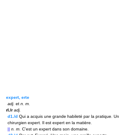
expert, erte
adj.
et
n.
m.
rI./r
adj.
d1./d
Qui a acquis une grande habileté par la pratique. Un
chirurgien expert. Il est expert en la matière.
||
n.
m.
C'est un expert dans son domaine.