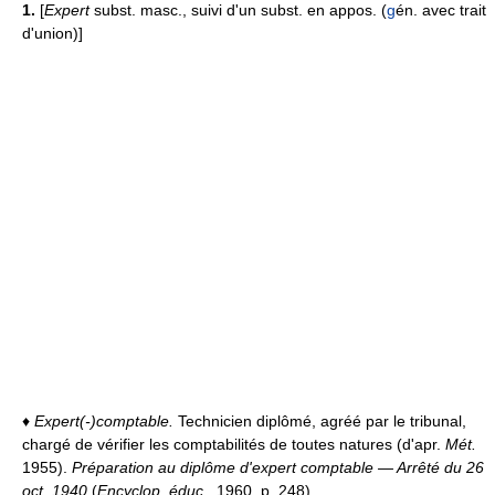
1.
[
Expert
subst. masc., suivi d'un subst. en appos. (
g
én. avec trait
d'union)]
♦
Expert(-)comptable.
Technicien diplômé, agréé par le tribunal,
chargé de vérifier les comptabilités de toutes natures (d'apr.
Mét.
1955).
Préparation au diplôme d'expert comptable — Arrêté du 26
oct. 1940
(
Encyclop. éduc.,
1960, p. 248).