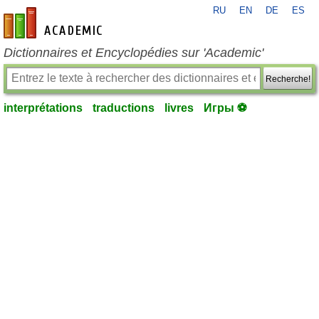
RU
EN
DE
ES
fr-academic.com
Dictionnaires et Encyclopédies sur 'Academic'
Recherche!
interprétations
traductions
livres
Игры ⚽