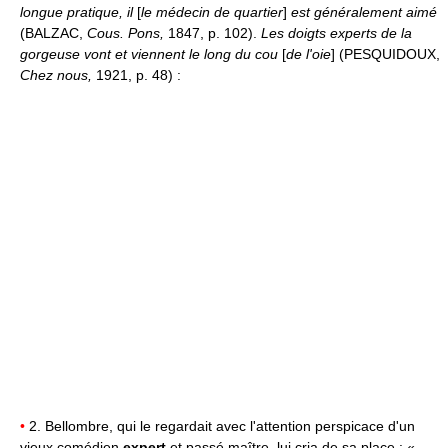
longue pratique, il
[
le médecin de quartier
]
est généralement aimé
(BALZAC,
Cous. Pons,
1847, p. 102).
Les doigts experts de la
gorgeuse vont et viennent le long du cou
[
de l'oie
] (PESQUIDOUX,
Chez nous,
1921, p. 48) :
•
2. Bellombre, qui le regardait avec l'attention perspicace d'un
vieux comédien
expert
et passé maître, lui cria de sa place : «